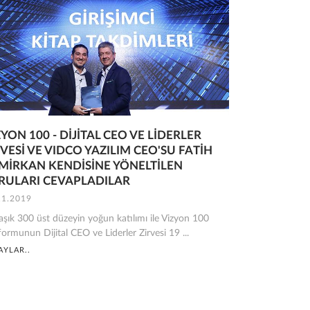
ZYON 100 - DİJİTAL CEO VE LİDERLER
RVESİ VE VIDCO YAZILIM CEO'SU FATİH
MİRKAN KENDİSİNE YÖNELTİLEN
RULARI CEVAPLADILAR
11.2019
aşık 300 üst düzeyin yoğun katılımı ile Vizyon 100
formunun Dijital CEO ve Liderler Zirvesi 19 ...
AYLAR..