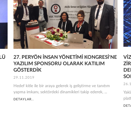
LÜ
27. PERYÖN İNSAN YÖNETİMİ KONGRESİ'NE
Vİ
YAZILIM SPONSORU OLARAK KATILIM
Zİ
GÖSTERDİK
DE
SO
29.11.2019
26.
Hedef kitle ile bir araya gelerek iş geliştirme ve tanıtım
yapma imkanı, sektördeki dinamikleri takip ederek, ...
Yakl
plat
DETAYLAR..
DET