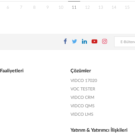
6
7
8
9
10
11
12
13
14
15
Faaliyetleri
Çözümler
VIDCO 17020
VOC TESTER
VIDCO CRM
VIDCO QMS
VIDCO LMS
Yatırım & Yatırımcı İlişkileri