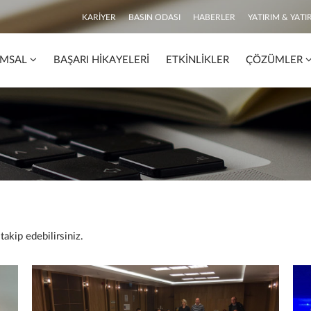
KARIYER
BASIN ODASI
HABERLER
YATIRIM & YATIR
MSAL
BAŞARI HIKAYELERI
ETKINLIKLER
ÇÖZÜMLER
takip edebilirsiniz.