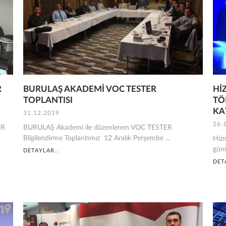
R
BURULAŞ AKADEMİ VOC TESTER
Hİ
TOPLANTISI
TÖ
KA
31.12.2019
26.
ER
BURULAŞ Akademi ile düzenlenen VOC TESTER
Bilgilendirme Toplantımız 12 Aralık Perşembe ...
Hizm
gün
DETAYLAR..
DET