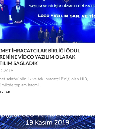
ZMET İHRACATÇILAR BİRLİĞİ ÖDÜL
RENİNE VİDCO YAZILIM OLARAK
TILIM SAĞLADIK
12.2019
et sektörünün ilk ve tek İhracatçi Birliği olan HİB,
ümüzde toplam hacmi ...
AYLAR..