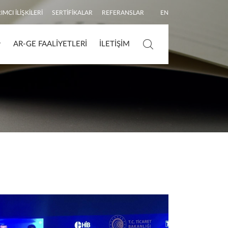
IMCI İLIŞKILERI
SERTIFIKALAR
REFERANSLAR
EN
AR-GE FAALIYETLERI
İLETIŞIM
Arama