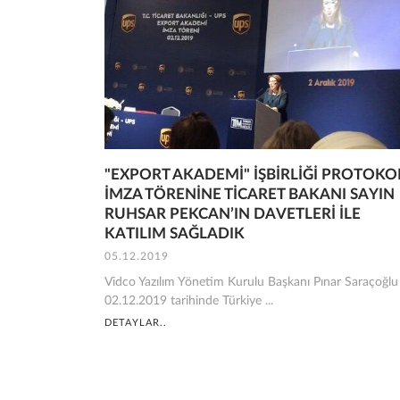
"EXPORT AKADEMİ" İŞBİRLİĞİ PROTOKO
İMZA TÖRENİNE TİCARET BAKANI SAYIN
RUHSAR PEKCAN’IN DAVETLERİ İLE
KATILIM SAĞLADIK
05.12.2019
Vidco Yazılım Yönetim Kurulu Başkanı Pınar Saraçoğlu
02.12.2019 tarihinde Türkiye ...
DETAYLAR..