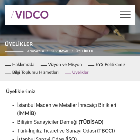
ÜYELIKLER
ANASAYFA
KURUMSAL
ÜYELIKLER
Hakkımızda
Vizyon ve Misyon
EYS Politikamız
Bilgi Toplumu Hizmetleri
Üyelikler
Üyeliklerimiz
İstanbul Maden ve Metaller İhracatçı Birlikleri
(İMMİB)
Bilişim Sanayiciler Derneği
(TÜBİSAD)
Türk-İngiliz Ticaret ve Sanayi Odası
(TBCCI)
İstanbul Sanayi Odası
(İSO)