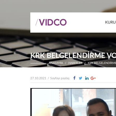
KURU
KRK BELGELENDİRME VO
ANASAYFA
HABERLER
KRK BELGELENDİRME
27.10.2021
/
Sayfayı paylaş