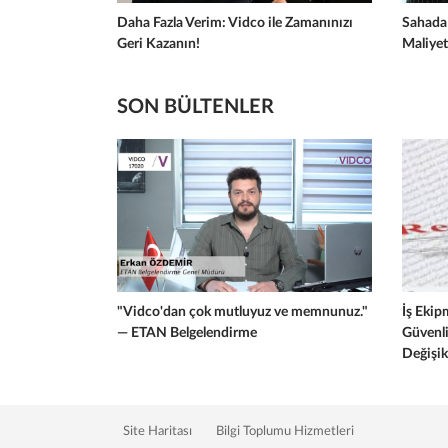
Daha Fazla Verim: Vidco ile Zamanınızı
Sahada 
Geri Kazanın!
Maliyet
SON BÜLTENLER
"Vidco'dan çok mutluyuz ve memnunuz."
İş Ekip
— ETAN Belgelendirme
Güvenli
Değişik
Site Haritası
Bilgi Toplumu Hizmetleri