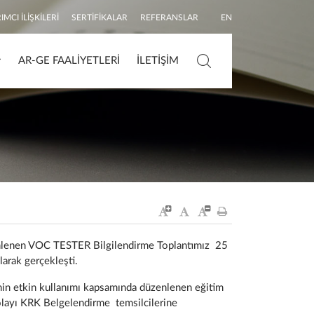
IMCI İLIŞKILERI
SERTIFIKALAR
REFERANSLAR
EN
AR-GE FAALIYETLERI
İLETIŞIM
Arama
nlenen VOC TESTER Bilgilendirme Toplantımız 25
arak gerçekleşti.
in etkin kullanımı kapsamında düzenlenen eğitim
dolayı KRK Belgelendirme temsilcilerine