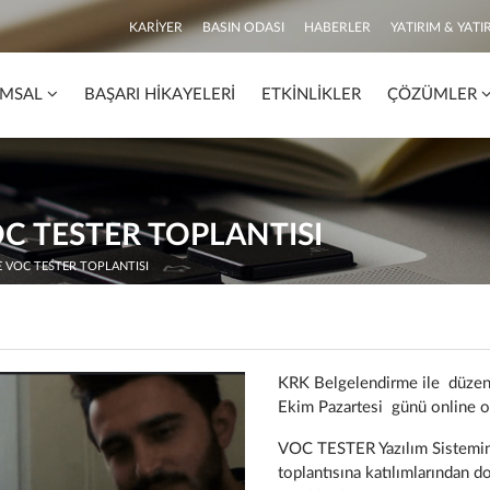
KARIYER
BASIN ODASI
HABERLER
YATIRIM & YATIR
MSAL
BAŞARI HIKAYELERI
ETKINLIKLER
ÇÖZÜMLER
C TESTER TOPLANTISI
 VOC TESTER TOPLANTISI
KRK Belgelendirme ile düze
Ekim Pazartesi günü online ol
VOC TESTER Yazılım Sistemin
toplantısına katılımlarından 