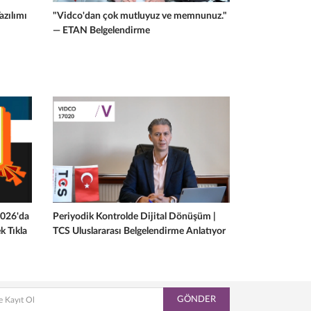
zılımı
"Vidco'dan çok mutluyuz ve memnunuz."
— ETAN Belgelendirme
2026'da
Periyodik Kontrolde Dijital Dönüşüm |
k Tıkla
TCS Uluslararası Belgelendirme Anlatıyor
GÖNDER