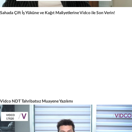
Sahada Çift İş Yüküne ve Kağıt Maliyetlerine Vidco ile Son Verin!
Vidco NDT Tahribatsız Muayene Yazılımı