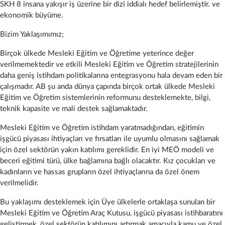
SKH 8 insana yakışır iş üzerine bir dizi iddialı hedef belirlemiştir. ve
ekonomik büyüme.
Bizim Yaklaşımımız;
Birçok ülkede Mesleki Eğitim ve Öğretime yeterince değer
verilmemektedir ve etkili Mesleki Eğitim ve Öğretim stratejilerinin
daha geniş istihdam politikalarına entegrasyonu hala devam eden bir
çalışmadır. AB şu anda dünya çapında birçok ortak ülkede Mesleki
Eğitim ve Öğretim sistemlerinin reformunu desteklemekte, bilgi,
teknik kapasite ve mali destek sağlamaktadır.
Mesleki Eğitim ve Öğretim istihdam yaratmadığından, eğitimin
işgücü piyasası ihtiyaçları ve fırsatları ile uyumlu olmasını sağlamak
için özel sektörün yakın katılımı gereklidir. En iyi MEÖ modeli ve
beceri eğitimi türü, ülke bağlamına bağlı olacaktır. Kız çocukları ve
kadınların ve hassas grupların özel ihtiyaçlarına da özel önem
verilmelidir.
Bu yaklaşımı desteklemek için Üye ülkelerle ortaklaşa sunulan bir
Mesleki Eğitim ve Öğretim Araç Kutusu, işgücü piyasası istihbaratını
geliştirmek, özel sektörün katılımını artırmak amacıyla kamu ve özel