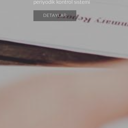
periyodik kontrol sistemi
DETAYLAR