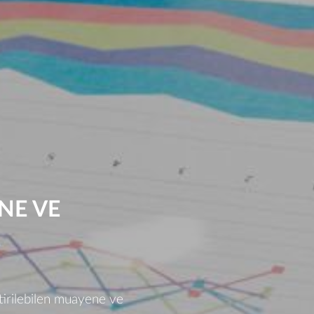
NE VE
ştirilebilen muayene ve