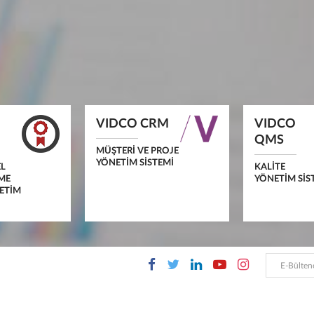
VIDCO CRM
VIDCO
QMS
MÜŞTERI VE PROJE
YÖNETIM SISTEMI
L
KALITE
ME
YÖNETIM SIS
NETİM
HABERLER